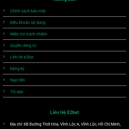
Chính sách bảo mật
Điều khoản sử dụng
Miễn trừ trách nhiệm
Quyền riêng tư
Liên hệ e2bet
Đăng ký
Nạp tiền
Tải app
Liên Hệ E2bet
Địa chỉ: 6B Đường Thới Hòa, Vĩnh Lộc A, Vĩnh Lộc, Hồ Chí Minh,