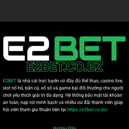
E2BET
là nhà cái trực tuyến có đầy đủ thể thao, casino live,
slot nổ hũ, bắn cá, xổ số và game bài đổi thưởng cho người
chơi yêu thích giải trí đa dạng. Hệ thống bảo mật tài khoản
an toàn, nạp rút minh bạch và nhiều ưu đãi thành viên giúp
hội viên tham gia thuận tiện tại
https://e2bet.co.bz/
Hướng Dẫn