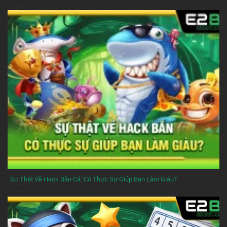
Sự Thật Về Hack Bắn Cá: Có Thực Sự Giúp Bạn Làm Giàu?