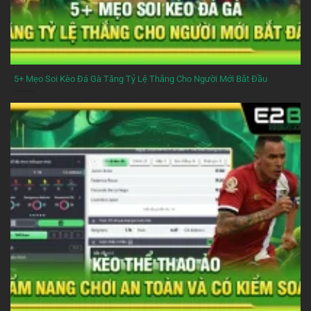
5+ Mẹo Soi Kèo Đá Gà Tăng Tỷ Lệ Thắng Cho Người Mới Bắt Đầu