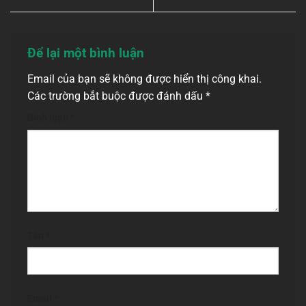
Để lại một bình luận
Email của bạn sẽ không được hiển thị công khai.
Các trường bắt buộc được đánh dấu
*
Bình luận
*
Tên
*
Email
*