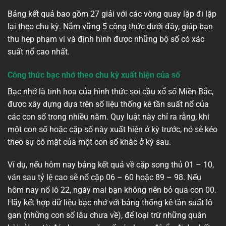
Bảng kết quả bao gồm 27 giải với các vòng quay lặp đi lặp
lại theo chu kỳ. Nắm vững 5 công thức dưới đây, giúp bạn
thu hẹp phạm vi và định hình được những bộ số có xác
suất nổ cao nhất.
Công thức bạc nhớ theo chu kỳ xuất hiện của số
Bạc nhớ là tinh hoa của hình thức soi cầu xổ số Miền Bắc,
được xây dựng dựa trên số liệu thống kê tần suất nổ của
các con số trong nhiều năm. Quy luật này chỉ ra rằng, khi
một con số hoặc cặp số này xuất hiện ở kỳ trước, nó sẽ kéo
theo sự có mặt của một con số khác ở kỳ sau.
Ví dụ, nếu hôm nay bảng kết quả về cặp song thủ 01 – 10,
ván sau tỷ lệ cao sẽ nổ cặp 06 – 60 hoặc 89 – 98. Nếu
hôm nay nổ lô 22, ngày mai bạn không nên bỏ qua con 00.
Hãy kết hợp dữ liệu bạc nhớ với bảng thống kê tần suất lô
gan (những con số lâu chưa về), để loại trừ những quân