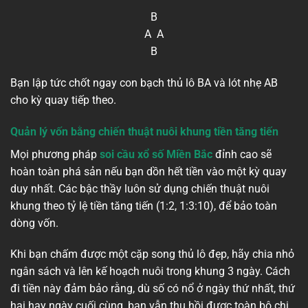
B
A A
B
Bạn lập tức chốt ngay con bạch thủ lô BA và lót nhẹ AB
cho kỳ quay tiếp theo.
Quản lý vốn bằng chiến thuật nuôi khung tiền tăng tiến
Mọi phương pháp
soi cầu xổ số Miền Bắc
đỉnh cao sẽ
hoàn toàn phá sản nếu bạn dồn hết tiền vào một kỳ quay
duy nhất. Các bậc thầy luôn sử dụng chiến thuật nuôi
khung theo tỷ lệ tiền tăng tiến (1:2, 1:3:10), để bảo toàn
dòng vốn.
Khi bạn chấm được một cặp song thủ lô đẹp, hãy chia nhỏ
ngân sách và lên kế hoạch nuôi trong khung 3 ngày. Cách
đi tiền này đảm bảo rằng, dù số có nổ ở ngày thứ nhất, thứ
hai hay ngày cuối cùng, bạn vẫn thu hồi được toàn bộ chi