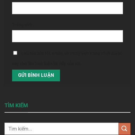
Trang web
Lưu tên của tôi, email, và trang web trong trình duyệt
này cho lần bình luận kế tiếp của tôi.
TÌM KIẾM