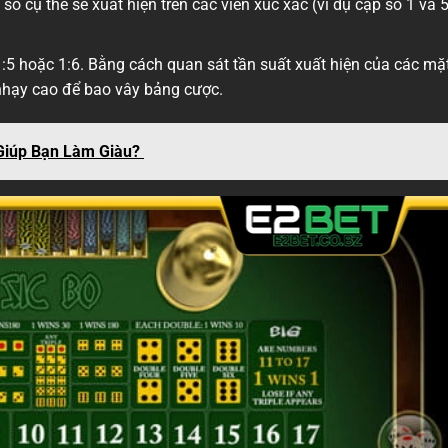
ố cụ thể sẽ xuất hiện trên các viên xúc xắc (ví dụ cặp số 1 và 5
1:5 hoặc 1:6. Bằng cách quan sát tần suất xuất hiện của các mặ
ộ nhạy cao để bao vây bảng cược.
 Giúp Bạn Làm Giàu?