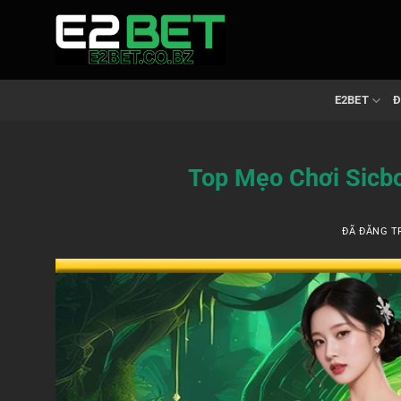
Chuyển
đến
nội
dung
E2BET
Đ
Top Mẹo Chơi Sicbo
ĐÃ ĐĂNG 