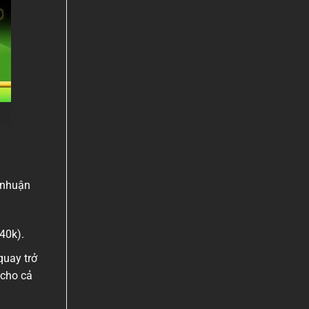
i nhuận
 40k).
quay trở
 cho cả