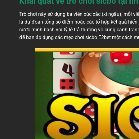
Khái quát về trò chơi sicbo tại n
Trò chơi này sử dụng ba viên xúc xắc (xí ngầu), mỗi v
là dự đoán tổng số điểm hoặc các tổ hợp kết quả hiển 
cược minh bạch với tỷ lệ trả thưởng vô cùng cạnh tran
để bạn áp dụng các mẹo chơi sicbo E2bet một cách m