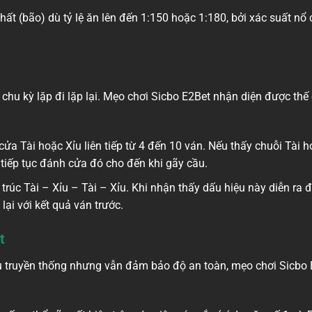
ất (bão) dù tỷ lệ ăn lên đến 1:150 hoặc 1:180, bởi xác suất nổ
chu kỳ lặp đi lặp lại. Mẹo chơi Sicbo E2Bet nhận diện được thế
cửa Tài hoặc Xỉu liên tiếp từ 4 đến 10 ván. Nếu thấy chuỗi Tài h
tiếp tục đánh cửa đó cho đến khi gãy cầu.
 trúc Tài – Xỉu – Tài – Xỉu. Khi nhận thấy dấu hiệu này diễn ra 
lại với kết quả ván trước.
t
u truyền thống nhưng vẫn đảm bảo độ an toàn, mẹo chơi Sicbo
.