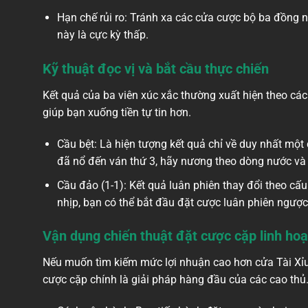
Hạn chế rủi ro: Tránh xa các cửa cược bộ ba đồng nh
này là cực kỳ thấp.
Kỹ thuật đọc vị và bắt cầu thực chiến
Kết quả của ba viên xúc xắc thường xuất hiện theo các 
giúp bạn xuống tiền tự tin hơn.
Cầu bệt: Là hiện tượng kết quả chỉ về duy nhất một 
đã nổ đến ván thứ 3, hãy nương theo dòng nước và 
Cầu đảo (1-1): Kết quả luân phiên thay đổi theo cấu
nhịp, bạn có thể bắt đầu đặt cược luân phiên ngược 
Vận dụng chiến thuật đặt cược cặp linh hoạ
Nếu muốn tìm kiếm mức lợi nhuận cao hơn cửa Tài Xỉ
cược cặp chính là giải pháp hàng đầu của các cao thủ