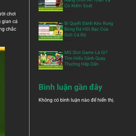
Có Kiểm Soát
ười chơi
 gian cá
Bí Quyết Đánh Kèo Rung
ững chắc
Bóng Đá Hốt Bạc Của
Giới Cá Độ
MG Slot Game Là Gì?
Tìm Hiểu Sảnh Quay
Thưởng Hấp Dẫn
Bình luận gần đây
Không có bình luận nào để hiển thị.