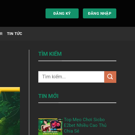
ĐĂNG KÝ
ĐĂNG NHẬP
ER
TIN TỨC
TÌM KIẾM
TIN MỚI
Top Mẹo Chơi Sicbo
E2bet Nhiều Cao Thủ
Chia Sẻ