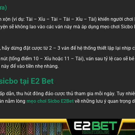
ừa)
xộn (ví dụ: Tài – Xỉu – Tài – Tài – Xỉu – Tài) khiến người chơi
 luyện sẽ không lao vào các ván này mà áp dụng mẹo chơi Sicbo
 hãy dừng đặt cược từ 2 – 3 ván để hệ thống thiết lập lại nhịp 
 nút (tổng điểm 10 – Xỉu hoặc 11 – Tài), ván sau tỷ lệ cao sẽ b
” này để vào tiền nhẹ nhàng.
sicbo tại E2 Bet
hấp dẫn, thu hút đông đảo cược thủ tham gia mỗi ngày. Tuy nhiên
cần nằm lòng
mẹo chơi Sicbo E2Bet
về những lưu ý quan trọng 