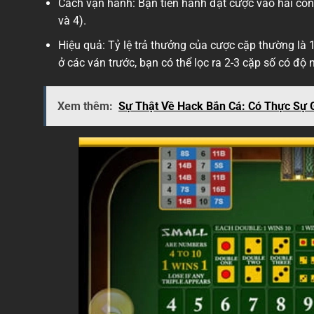
Cách vận hành: Bạn tiến hành đặt cược vào hai con s
và 4).
Hiệu quả: Tỷ lệ trả thưởng của cược cặp thường là 
ở các ván trước, bạn có thể lọc ra 2-3 cặp số có đ
Xem thêm:
Sự Thật Về Hack Bắn Cá: Có Thực Sự