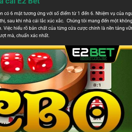
hà cái E2 Bet
iên có 6 mặt tương ứng với số điểm từ 1 đến 6. Nhiệm vụ của ng
thị, sau khi nhà cái lắc xúc xắc. Chúng tôi mang đến một không
h. Việc hiểu rõ bản chất của từng cửa cược chính là nền tảng v
ượt mà, chuẩn xác nhất.