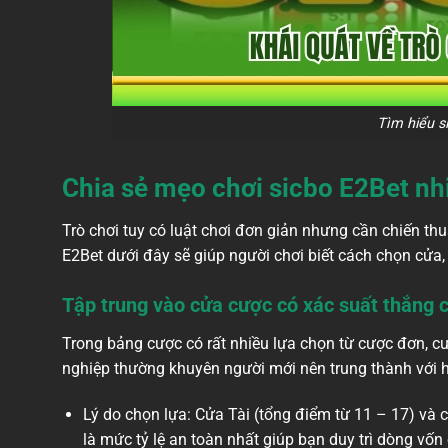
Tìm hiểu s
Chia sẻ mẹo chơi sicbo E2Bet nh
Trò chơi tuy có luật chơi đơn giản nhưng cần chiến th
E2Bet dưới đây sẽ giúp người chơi biết cách chọn cửa,
Tập trung vào cửa cược có xác suất thắng ca
Trong bảng cược có rất nhiều lựa chọn từ cược đơn, c
nghiệp thường khuyên người mới nên trung thành với h
Lý do chọn lựa: Cửa Tài (tổng điểm từ 11 – 17) và 
là mức tỷ lệ an toàn nhất giúp bạn duy trì dòng vốn