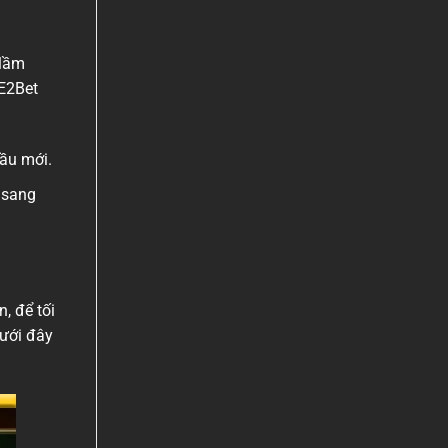
 lầm
 E2Bet
cầu mới.
ẻ sang
, để tối
dưới đây