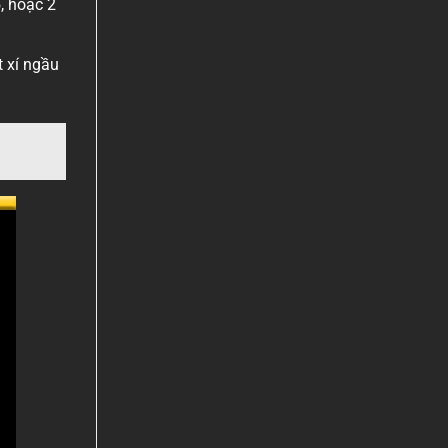
, hoặc 2
t xí ngầu