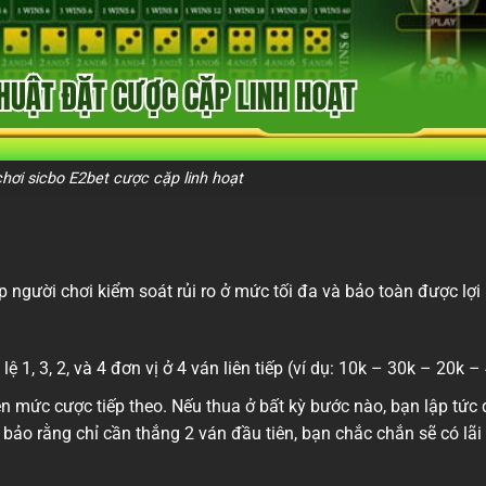
ơi sicbo E2bet cược cặp linh hoạt
p người chơi kiểm soát rủi ro ở mức tối đa và bảo toàn được lợ
ệ 1, 3, 2, và 4 đơn vị ở 4 ván liên tiếp (ví dụ: 10k – 30k – 20k –
ên mức cược tiếp theo. Nếu thua ở bất kỳ bước nào, bạn lập tức 
ảo rằng chỉ cần thắng 2 ván đầu tiên, bạn chắc chắn sẽ có lãi