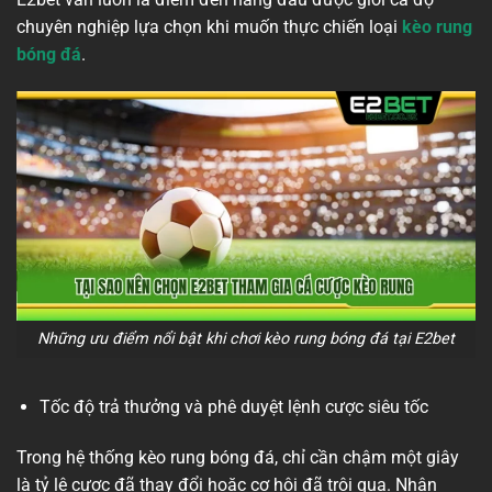
chuyên nghiệp lựa chọn khi muốn thực chiến loại
kèo rung
bóng đá
.
Những ưu điểm nổi bật khi chơi kèo rung bóng đá tại E2bet
Tốc độ trả thưởng và phê duyệt lệnh cược siêu tốc
Trong hệ thống kèo rung bóng đá, chỉ cần chậm một giây
là tỷ lệ cược đã thay đổi hoặc cơ hội đã trôi qua. Nhận