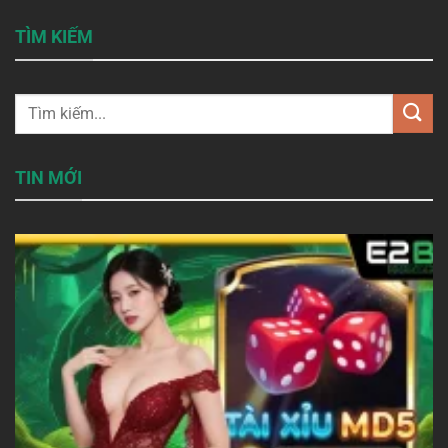
TÌM KIẾM
TIN MỚI