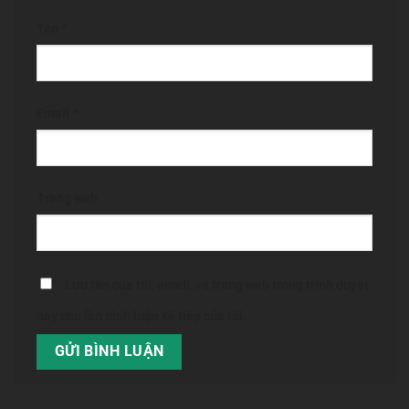
Tên
*
Email
*
Trang web
Lưu tên của tôi, email, và trang web trong trình duyệt
này cho lần bình luận kế tiếp của tôi.